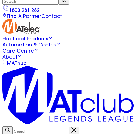
1800 281 282
Find A Partner
Contact
Electrical Products
Automation & Control
Care Centre
About
MAThub