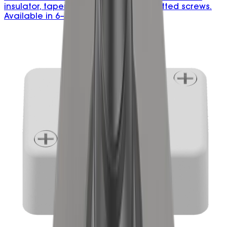
insulator, tapered entry, and deep slotted screws.
Available in 6–35mm².