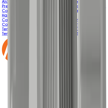
Alarm Panels
Automation Power Control
Constant
Pressure
Fire Industry
Hot Water
Indication Panels
Level
Control - Hazardous Area
Motor Starters
Rain Water
Harvesting
Remote Signal
Communicators
Submersible Level Control
Valve
Control
Undersink-Sullage
Water Treatment
Terms & Conditions
Privacy Policy
ISO 9001:2015
Email
Terms
Delivery & Freight
BEP Process
IMS Policy