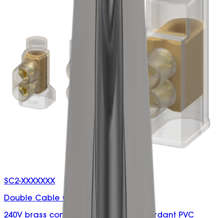
SC2-XXXXXXX
Double Cable Connectors
240V brass connector with flame retardant PVC