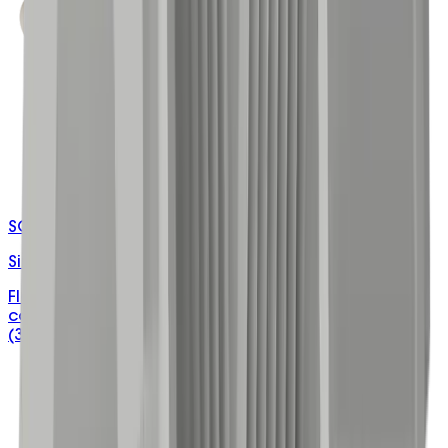
SC1-XX6/XXX
Single Cable Connectors
Flame retardant PVC connectors with brass
contacts, 240V, available in 32A (2×6mm²) and 40A
(3×6mm²).