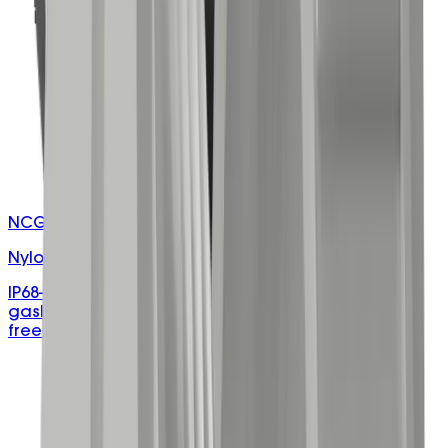
NCG-MXX/B
Nylon Cable Glands
IP68-rated black nylon PA66 cable glands with TPE
gasket, UV and vibration resistance, and halogen-
free construction.