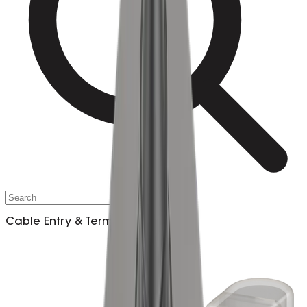
Cable Entry & Termination​​​​‌ ‍ ​‍​‍‌‍ ‌ ​‍‌‍‍‌‌‍‌ ‌‍‍‌‌‍ ‍​‍​‍​ ‍‍​‍​‍‌ ​ ‌‍​‌‌‍ ‍‌‍‍‌‌ ‌​‌ ‍‌​‍ ‍‌‍‍‌‌‍ ​‍​‍​‍ ​​‍​‍‌‍‍​‌ ​‍‌‍‌‌‌‍‌‍​‍​‍​ ‍‍​‍​‍‌‍‍​‌ ‌​‌ ‌​‌ ​​‌ ​ ​ ‍‍​‍ ​‍ ‌ ​‍‌‍ ‌‍​ ‌‍‍ ‌‍​‌‌‍‌ ‌‍‌‌‌‍ ‍‌‍​ ‌ ‍‌​‍ ‌‌ ​ ‌ ‌​‌ ‌‌‌‍‌​‌‍‍‌‌‍ ​‍ ‍‌ ​ ‌‍​‌‌‍ ‍‌‍‍‌‌ ‌​‌ ‍‌​‍ ‍‌ ​ ‌ ‌​‌ ‌‌‌‍‌​‌‍‍‌‌‍ ​‍ ‌‍‍‌‌‍ ‍‌ ‌​‌‍‌‌‌‍ ‍‌ ‌​​‍ ‌‍‌‌‌‍‌​‌‍‍‌‌ ‌​​‍ ‌‍ ‌‌‍ ‌‍‌​‌‍‌‌​ ‌‌ ​​‌ ​‍‌‍‌‌‌ ​ ‌‍‌‌‌‍ ‍‌ ‌​‌‍​‌‌ ‌​‌‍‍‌‌‍ ‌‍ ‍​ ‍ ‌‍‍‌‌‍‌​​ ‌‌‍​ ‌‍​‌‌ ‌​‌‍‌‌‌‍‌ ‌‍ ‌ ​‍‌ ‍‌​‍ ‌‌‍‌‌‌‍​ ‌ ​​​‍ ‌‌‍​ ‌‍​‌‌‍​‍‌‍ ​‌‍‌‌​‍ ‌‌‍‌‌‌‍ ‍‌ ‌​‌ ​‍‌ ‍‌​‍ ‌‌‍​‌‌‍ ‍‌‍‌​​‍ ‌‌ ‌​‌‍‌‌‌ ​‍‌‍ ‌‌‍‍‌‌‍ ‍‌‍​‌‌ ‌​‌‍‍‌‌‍ ‌‍ ‍​ ‍ ‌ ‌​‌ ‍‌‌ ​​‌‍‌‌​ ‌‌‍​ ‌‍​‌‌ ‌​‌‍‌‌‌‍‌ ‌‍ ‌ ​‍‌ ‍‌​ ‍ ‌ ​​‌‍​‌‌ ‌​‌‍‍​​ ‌‌ ‌​‌‍‍‌‌ ‌​‌‍ ​‌‍‌‌​ ‌‍​‍‌‍​‌‌ ​ ‌‍‌‌‌‌‌‌‌ ​‍‌‍ ​​ ‌‌‍‍​‌ ‌​‌ ‌​‌ ​​‌ ​ ​‍‌‌​ ​ ‌​​‌​‍‌‌​ ​‍‌​‌‍​‍‌‌​ ​‍‌​‌‍‌ ​‍‌‍ ‌‍​ ‌‍‍ ‌‍​‌‌‍‌ ‌‍‌‌‌‍ ‍‌‍​ ‌ ‍‌​‍ ‌‌ ​ ‌ ‌​‌ ‌‌‌‍‌​‌‍‍‌‌‍ ​‍ ‍‌ ​ ‌‍​‌‌‍ ‍‌‍‍‌‌ ‌​‌ ‍‌​‍ ‍‌ ​ ‌ ‌​‌ ‌‌‌‍‌​‌‍‍‌‌‍ ​‍‌‍‌‍‍‌‌‍‌​​ ‌‌‍​ ‌‍​‌‌ ‌​‌‍‌‌‌‍‌ ‌‍ ‌ ​‍‌ ‍‌​‍ ‌‌‍‌‌‌‍​ ‌ ​​​‍ ‌‌‍​ ‌‍​‌‌‍​‍‌‍ ​‌‍‌‌​‍ ‌‌‍‌‌‌‍ ‍‌ ‌​‌ ​‍‌ ‍‌​‍ ‌‌‍​‌‌‍ ‍‌‍‌​​‍ ‌‌ ‌​‌‍‌‌‌ ​‍‌‍ ‌‌‍‍‌‌‍ ‍‌‍​‌‌ ‌​‌‍‍‌‌‍ ‌‍ ‍​‍‌‍‌ ‌​‌ ‍‌‌ ​​‌‍‌‌​ ‌‌‍​ ‌‍​‌‌ ‌​‌‍‌‌‌‍‌ ‌‍ ‌ ​‍‌ ‍‌​‍‌‍‌ ​​‌‍​‌‌ ‌​‌‍‍​​ ‌‌ ‌​‌‍‍‌‌ ‌​‌‍ ​‌‍‌‌​‍‌‍‌ ​​‌‍‌‌‌ ​‍‌ ​ ‌ ​​‌‍‌‌‌‍​ ‌ ‌​‌‍‍‌‌ ‌‍‌‍‌‌​ ‌‌ ​​‌ ‌‌‌‍​‍‌‍ ​‌‍‍‌‌ ​ ‌‍‍​‌‍‌‌‌‍‌​​‍​‍‌ ‌