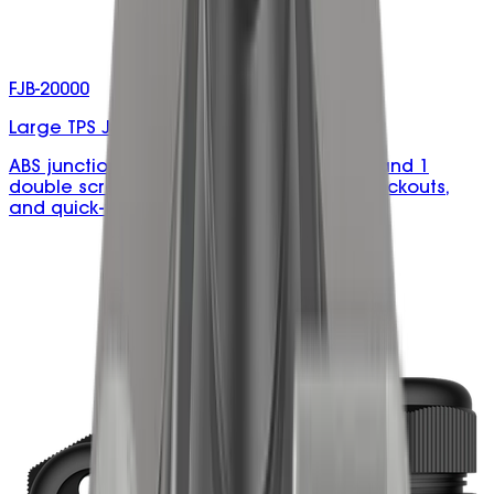
FJB-20000
Large TPS Junction Box with Connectors
ABS junction box rated 40A, with 3 single and 1
double screw connectors, removable knockouts,
and quick-turn screws.