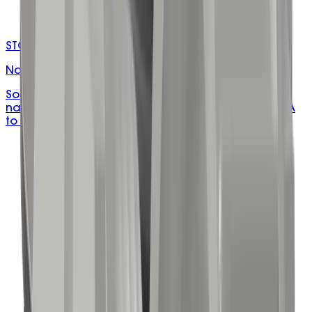
STC-MXX/XXA
Natural Strip Connectors
Solid brass, 12-pole/2-way strip connectors in
natural, rated to 380V and 90°C, available from 3A
to 60A.