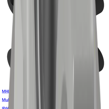
MHIXXXXXXXXXX
Multi-hole M25 Cable Gland Inserts & Plugs
IP68-rated NRB rubber inserts and plugs for M25