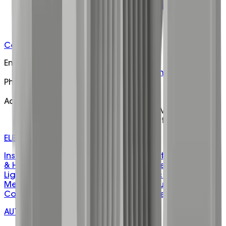
Contact
Email
customer@matelecaustralia.com.au
Phone
1800 281 282
Address
H/O - 5 Telford Drive Shepparton Victoria 3630
W/H - 106 Drummond Rd Shepparton, VIC, 3630
ELECTRICAL PRODUCTS
Installation & Cable Management
Fasteners, Fixings
& Hardware
Electrical Protection & Safety
Lighting &
Lighting Control
Control, Automation & Energy
Level
Measurement & Sensing
Power Distribution &
Connection
Adhesives, Sealants & Tapes
AUTOMATION & CONTROL