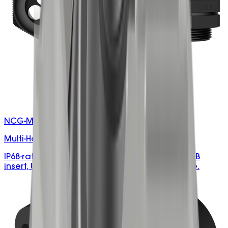
NCG-M25/XXX.0
Multi-Hole M25 Cable Glands
IP68-rated M25 cable gland with multi-hole NRB
insert, UV and vibration resistant, halogen-free.