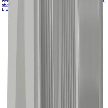
Nylon 66 snap bushing that protects cables through
sheet metal holes; UL approved, halogen free,
black, 20–50mm.