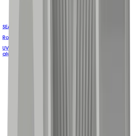
SEAL-X/XXXXXX
Roof Penetration Seals
UV resistant EPDM rubber seal with reinforced
aluminium frame, suits multiple roof profiles.