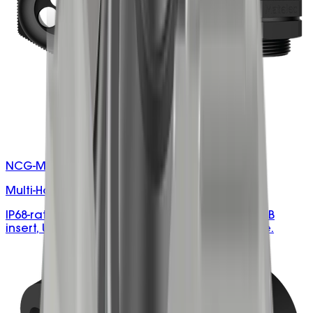
NCG-M25/XXX.0
Multi-Hole M25 Cable Glands
IP68-rated M25 cable gland with multi-hole NRB
insert, UV and vibration resistant, halogen-free.