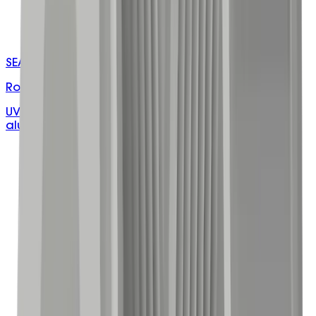
SEAL-X/XXXXXX
Roof Penetration Seals
UV resistant EPDM rubber seal with reinforced
aluminium frame, suits multiple roof profiles.