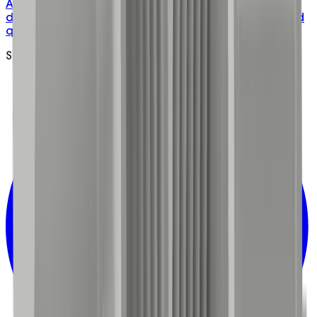
ABS junction box rated 40A, with 3 single and 1
double screw connectors pre-fitted, knockouts, and
quick-turn screws.
Sign up to Updates