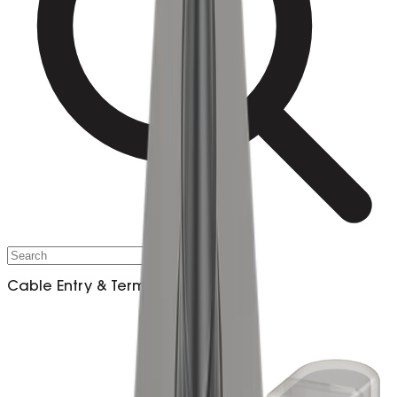
Cable Entry & Termination​​​​‌ ‍ ​‍​‍‌‍ ‌ ​‍‌‍‍‌‌‍‌ ‌‍‍‌‌‍ ‍​‍​‍​ ‍‍​‍​‍‌ ​ ‌‍​‌‌‍ ‍‌‍‍‌‌ ‌​‌ ‍‌​‍ ‍‌‍‍‌‌‍ ​‍​‍​‍ ​​‍​‍‌‍‍​‌ ​‍‌‍‌‌‌‍‌‍​‍​‍​ ‍‍​‍​‍‌‍‍​‌ ‌​‌ ‌​‌ ​​‌ ​ ​ ‍‍​‍ ​‍ ‌ ​‍‌‍ ‌‍​ ‌‍‍ ‌‍​‌‌‍‌ ‌‍‌‌‌‍ ‍‌‍​ ‌ ‍‌​‍ ‌‌ ​ ‌ ‌​‌ ‌‌‌‍‌​‌‍‍‌‌‍ ​‍ ‍‌ ​ ‌‍​‌‌‍ ‍‌‍‍‌‌ ‌​‌ ‍‌​‍ ‍‌ ​ ‌ ‌​‌ ‌‌‌‍‌​‌‍‍‌‌‍ ​‍ ‌‍‍‌‌‍ ‍‌ ‌​‌‍‌‌‌‍ ‍‌ ‌​​‍ ‌‍‌‌‌‍‌​‌‍‍‌‌ ‌​​‍ ‌‍ ‌‌‍ ‌‍‌​‌‍‌‌​ ‌‌ ​​‌ ​‍‌‍‌‌‌ ​ ‌‍‌‌‌‍ ‍‌ ‌​‌‍​‌‌ ‌​‌‍‍‌‌‍ ‌‍ ‍​ ‍ ‌‍‍‌‌‍‌​​ ‌‌‍​ ‌‍​‌‌ ‌​‌‍‌‌‌‍‌ ‌‍ ‌ ​‍‌ ‍‌​‍ ‌‌‍‌‌‌‍​ ‌ ​​​‍ ‌‌‍​ ‌‍​‌‌‍​‍‌‍ ​‌‍‌‌​‍ ‌‌‍‌‌‌‍ ‍‌ ‌​‌ ​‍‌ ‍‌​‍ ‌‌‍​‌‌‍ ‍‌‍‌​​‍ ‌‌ ‌​‌‍‌‌‌ ​‍‌‍ ‌‌‍‍‌‌‍ ‍‌‍​‌‌ ‌​‌‍‍‌‌‍ ‌‍ ‍​ ‍ ‌ ‌​‌ ‍‌‌ ​​‌‍‌‌​ ‌‌‍​ ‌‍​‌‌ ‌​‌‍‌‌‌‍‌ ‌‍ ‌ ​‍‌ ‍‌​ ‍ ‌ ​​‌‍​‌‌ ‌​‌‍‍​​ ‌‌ ‌​‌‍‍‌‌ ‌​‌‍ ​‌‍‌‌​ ‌‍​‍‌‍​‌‌ ​ ‌‍‌‌‌‌‌‌‌ ​‍‌‍ ​​ ‌‌‍‍​‌ ‌​‌ ‌​‌ ​​‌ ​ ​‍‌‌​ ​ ‌​​‌​‍‌‌​ ​‍‌​‌‍​‍‌‌​ ​‍‌​‌‍‌ ​‍‌‍ ‌‍​ ‌‍‍ ‌‍​‌‌‍‌ ‌‍‌‌‌‍ ‍‌‍​ ‌ ‍‌​‍ ‌‌ ​ ‌ ‌​‌ ‌‌‌‍‌​‌‍‍‌‌‍ ​‍ ‍‌ ​ ‌‍​‌‌‍ ‍‌‍‍‌‌ ‌​‌ ‍‌​‍ ‍‌ ​ ‌ ‌​‌ ‌‌‌‍‌​‌‍‍‌‌‍ ​‍‌‍‌‍‍‌‌‍‌​​ ‌‌‍​ ‌‍​‌‌ ‌​‌‍‌‌‌‍‌ ‌‍ ‌ ​‍‌ ‍‌​‍ ‌‌‍‌‌‌‍​ ‌ ​​​‍ ‌‌‍​ ‌‍​‌‌‍​‍‌‍ ​‌‍‌‌​‍ ‌‌‍‌‌‌‍ ‍‌ ‌​‌ ​‍‌ ‍‌​‍ ‌‌‍​‌‌‍ ‍‌‍‌​​‍ ‌‌ ‌​‌‍‌‌‌ ​‍‌‍ ‌‌‍‍‌‌‍ ‍‌‍​‌‌ ‌​‌‍‍‌‌‍ ‌‍ ‍​‍‌‍‌ ‌​‌ ‍‌‌ ​​‌‍‌‌​ ‌‌‍​ ‌‍​‌‌ ‌​‌‍‌‌‌‍‌ ‌‍ ‌ ​‍‌ ‍‌​‍‌‍‌ ​​‌‍​‌‌ ‌​‌‍‍​​ ‌‌ ‌​‌‍‍‌‌ ‌​‌‍ ​‌‍‌‌​‍‌‍‌ ​​‌‍‌‌‌ ​‍‌ ​ ‌ ​​‌‍‌‌‌‍​ ‌ ‌​‌‍‍‌‌ ‌‍‌‍‌‌​ ‌‌ ​​‌ ‌‌‌‍​‍‌‍ ​‌‍‍‌‌ ​ ‌‍‍​‌‍‌‌‌‍‌​​‍​‍‌ ‌