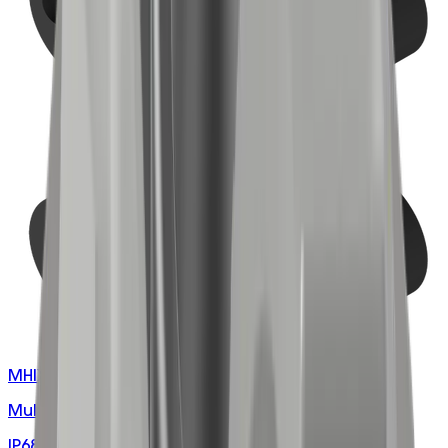
MHIXXXXXXXXXX
Multi-hole M25 Cable Gland Inserts & Plugs
IP68-rated NRB rubber inserts and plugs for M25