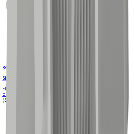
SC1-XX6/XXX
Single Cable Connectors
Flame retardant PVC connectors with brass
contacts, 240V, available in 32A (2×6mm²) and 40A
(3×6mm²).