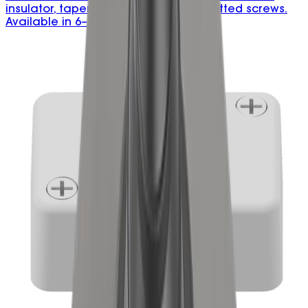
insulator, tapered entry, and deep slotted screws.
Available in 6–35mm².