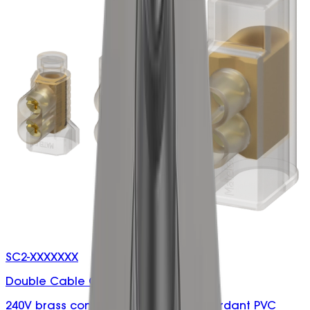
SC2-XXXXXXX
Double Cable Connectors
240V brass connector with flame retardant PVC