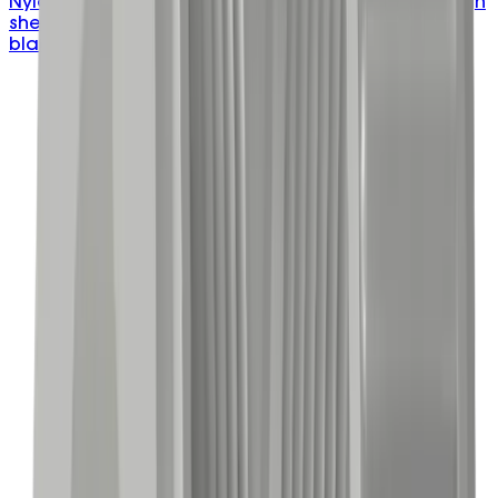
Nylon 66 snap bushing that protects cables through
sheet metal holes; UL approved, halogen free,
black, 20–50mm.