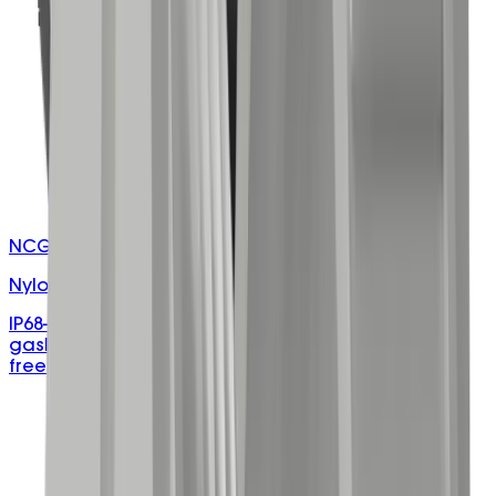
NCG-MXX/B
Nylon Cable Glands
IP68-rated black nylon PA66 cable glands with TPE
gasket, UV and vibration resistance, and halogen-
free construction.