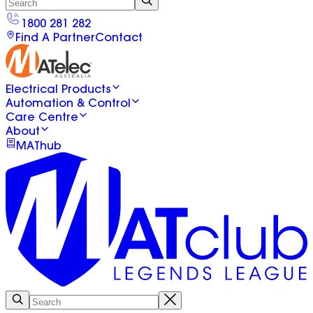
1800 281 282
Find A Partner
Contact
Electrical Products
Automation & Control
Care Centre
About
MAThub