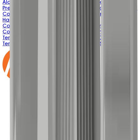
Alarm Panels
Automation Power Control
Constant
Pressure
Fire Industry
Hot Water
Indication Panels
Level
Control - Hazardous Area
Motor Starters
Rain Water
Harvesting
Remote Signal
Communicators
Submersible Level Control
Valve
Control
Undersink-Sullage
Water Treatment
Terms & Conditions
Privacy Policy
ISO 9001:2015
Email
Terms
Delivery & Freight
BEP Process
IMS Policy