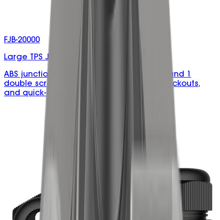
FJB-20000
Large TPS Junction Box with Connectors
ABS junction box rated 40A, with 3 single and 1
double screw connectors, removable knockouts,
and quick-turn screws.