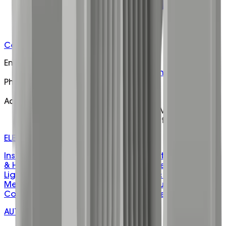
Contact
Email
customer@matelecaustralia.com.au
Phone
1800 281 282
Address
H/O - 5 Telford Drive Shepparton Victoria 3630
W/H - 106 Drummond Rd Shepparton, VIC, 3630
ELECTRICAL PRODUCTS
Installation & Cable Management
Fasteners, Fixings
& Hardware
Electrical Protection & Safety
Lighting &
Lighting Control
Control, Automation & Energy
Level
Measurement & Sensing
Power Distribution &
Connection
Adhesives, Sealants & Tapes
AUTOMATION & CONTROL