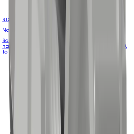
STC-MXX/XXA
Natural Strip Connectors
Solid brass, 12-pole/2-way strip connectors in
natural, rated to 380V and 90°C, available from 3A
to 60A.